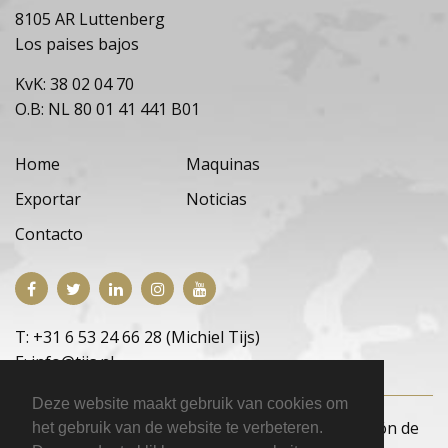
8105 AR Luttenberg
Los paises bajos
KvK: 38 02 04 70
O.B: NL 80 01 41 441 B01
Home
Maquinas
Exportar
Noticias
Contacto
T: +31 6 53 24 66 28 (Michiel Tijs)
E: info@tijs.nl
Deze website maakt gebruik van cookies om
Copyright © 2026 E.M. Tijs Occasions
|
Declaración de
het gebruik van de website te verbeteren.