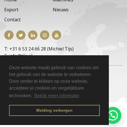
Export
Nieuws
Contact
T: +31 6 53 24 66 28 (Michiel Tijs)
E: info@tijs.nl
Deze website maakt gebruik van cookies om
Copyright © 2026 E.M. Tijs Occasions
|
het gebruik van de website te verbeteren.
Privacyverklaring
|
Disclaimer
|
Inloggen
Door verder te klikken op onze website,
accepteer je cookies en vergelijkbare
technieken.
Bekijk meer informatie
Melding verbergen