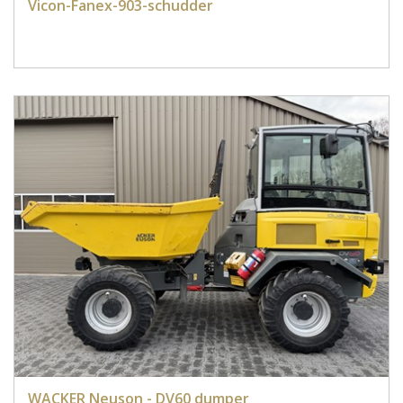
Vicon-Fanex-903-schudder
WACKER Neuson - DV60 dumper