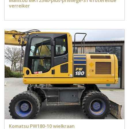
Manitou MRT2540-plus-privilege-ST4 roterende
verreiker
Komatsu PW180-10 wielkraan