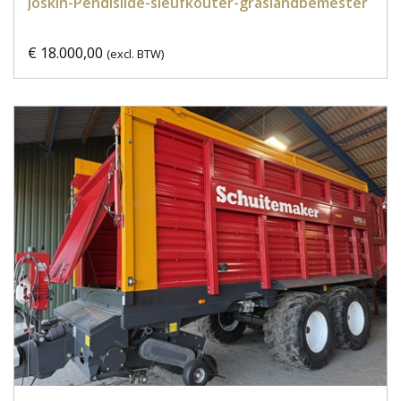
Joskin-Pendislide-sleufkouter-graslandbemester
€ 18.000,00
(excl. BTW)