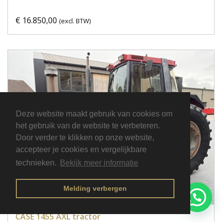
€ 16.850,00
(excl. BTW)
Deze website maakt gebruik van cookies om
het gebruik van de website te verbeteren.
Door verder te klikken op onze website,
accepteer je cookies en vergelijkbare
technieken.
Bekijk meer informatie
Melding verbergen
CASE 1455 AXL tractor