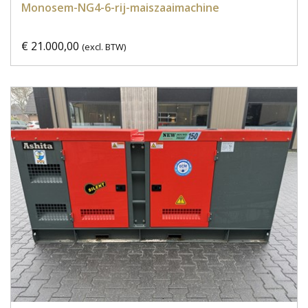
Monosem-NG4-6-rij-maiszaaimachine
€ 21.000,00
(excl. BTW)