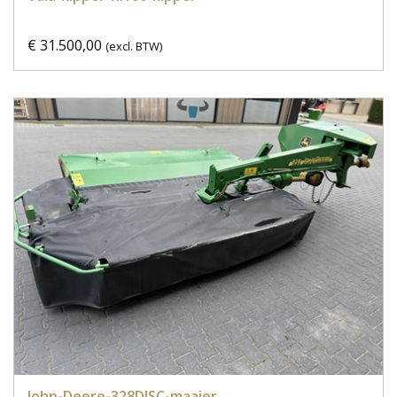
€ 31.500,00
(excl. BTW)
John-Deere-328DISC-maaier