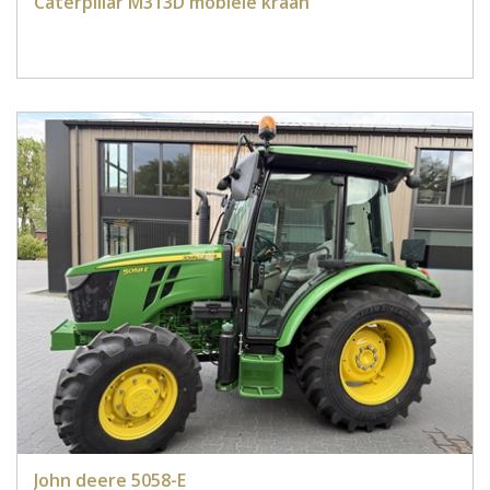
Caterpillar M313D mobiele kraan
John deere 5058-E