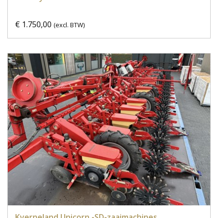
€ 1.750,00
(excl. BTW)
Kverneland Unicorn -SD-zaaimachines