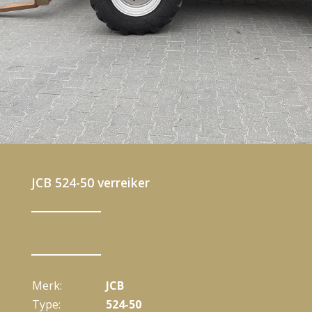
JCB 524-50 verreiker
Merk:
JCB
Type:
524-50