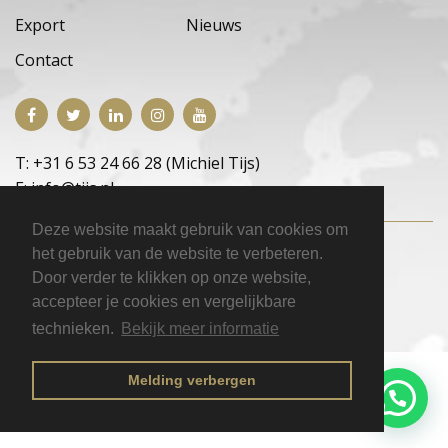
Export
Nieuws
Contact
T: +31 6 53 24 66 28 (Michiel Tijs)
E: info@tijs.nl
Deze website maakt gebruik van cookies om
Copyright © 2026 E.M. Tijs Occasions
|
het gebruik van de website te verbeteren.
Privacyverklaring
|
Disclaimer
|
Inloggen
Door verder te klikken op onze website,
accepteer je cookies en vergelijkbare
technieken.
Bekijk meer informatie
Melding verbergen