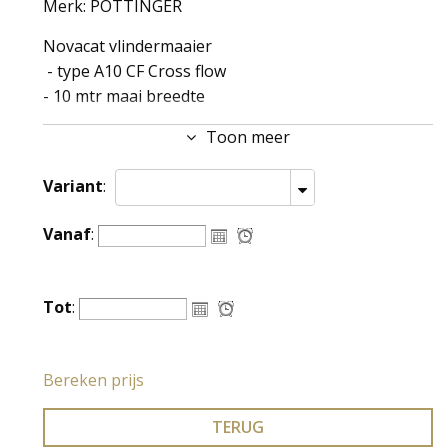
Merk: POTTINGER
Novacat vlindermaaier
- type A10 CF Cross flow
- 10 mtr maai breedte
- 110 uur
Toon meer
- 650 ha
Variant
:
- isobus bediening
- vijzel zwad afleg
Vanaf
:
- zonder kneuzer
- 3720 kg
- Machine als nieuw
Tot
:
Bereken prijs
TERUG