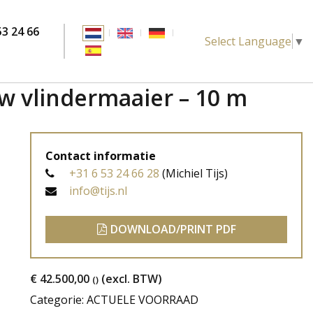
53 24 66
Select Language
▼
ow vlindermaaier – 10 m
Contact informatie
+31 6 53 24 66 28
(Michiel Tijs)
info@tijs.nl
DOWNLOAD/PRINT PDF
€ 42.500,00
(excl. BTW)
()
Categorie: ACTUELE VOORRAAD