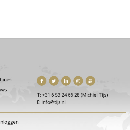
hines
uws
T: +31 6 53 24 66 28 (Michiel Tijs)
E: info@tijs.nl
Inloggen