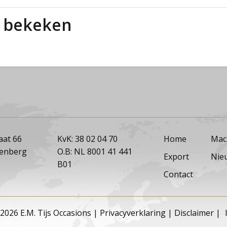
t bekeken
aat 66
KvK: 38 02 04 70
Home
Mac
tenberg
O.B: NL 8001 41 441
Export
Nie
B01
Contact
2026 E.M. Tijs Occasions
|
Privacyverklaring
|
Disclaimer
|